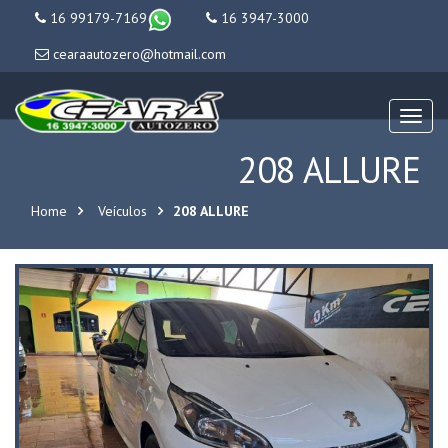
16 99179-7169
16 3947-3000
cearaautozero@hotmail.com
Menu
Mobil
208 ALLURE
Home
Veículos
208 ALLURE